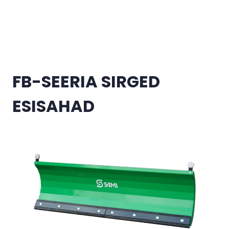
Mine põhisisu juurde
FB-SEERIA SIRGED
ESISAHAD