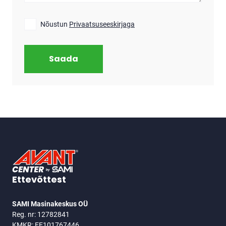
Nõustun
Privaatsuseeskirjaga
Saada
JALUS
Ettevõttest
SAMI Masinakeskus OÜ
Reg. nr: 12782841
KMKR: EE101767446