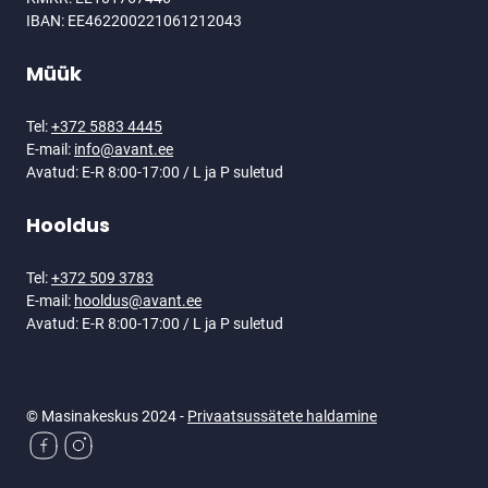
IBAN: EE462200221061212043
Müük
Tel:
+372 5883 4445
E-mail:
info@avant.ee
Avatud: E-R 8:00-17:00 / L ja P suletud
Hooldus
Tel:
+372 509 3783
E-mail:
hooldus@avant.ee
Avatud: E-R 8:00-17:00 / L ja P suletud
© Masinakeskus 2024 -
Privaatsussätete haldamine
Sotsiaalmeedia