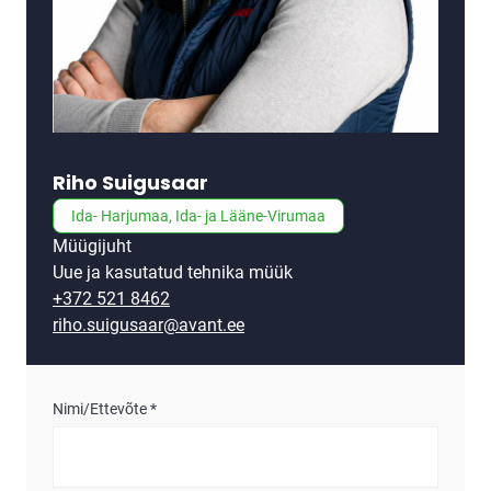
Riho Suigusaar
Ida- Harjumaa, Ida- ja Lääne-Virumaa
Müügijuht
Uue ja kasutatud tehnika müük
+372 521 8462
riho.suigusaar@avant.ee
Nimi/Ettevõte *