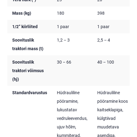
Mass (kg)
180
398
1/2” kiirliited
1 paar
1 paar
Soovituslik
1,2 – 3
2,5 – 4
traktori mass (t)
Soovituslik
30 – 66
40 – 100
traktori võimsus
(hj)
Standardvarustus
Hüdrauliline
Hüdrauliline
pööramine,
pööramine koos
lukustatav
kaitseklapiga,
vedruleevendus,
külgtiivad
ujuv hõlm,
muudetava
kummiterad,
asendiga,