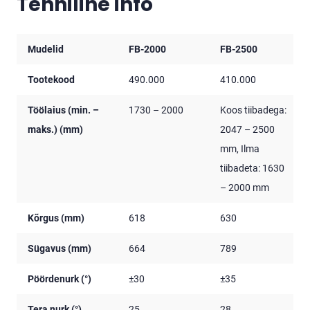
Tehniline info
Mudelid
FB-2000
FB-2500
Tootekood
490.000
410.000
Töölaius (min. –
1730 – 2000
Koos tiibadega:
maks.) (mm)
2047 – 2500
mm, Ilma
tiibadeta: 1630
– 2000 mm
Kõrgus (mm)
618
630
Sügavus (mm)
664
789
Pöördenurk (°)
±30
±35
Tera nurk (°)
25
28