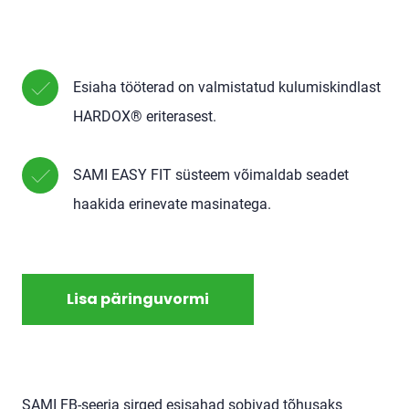
Esiaha tööterad on valmistatud kulumiskindlast
HARDOX® eriterasest.
SAMI EASY FIT süsteem võimaldab seadet
haakida erinevate masinatega.
Lisa päringuvormi
SAMI FB-seeria sirged esisahad sobivad tõhusaks