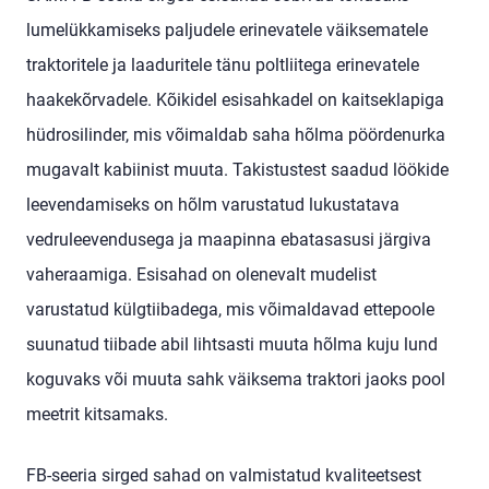
lumelükkamiseks paljudele erinevatele väiksematele
traktoritele ja laaduritele tänu poltliitega erinevatele
haakekõrvadele. Kõikidel esisahkadel on kaitseklapiga
hüdrosilinder, mis võimaldab saha hõlma pöördenurka
mugavalt kabiinist muuta. Takistustest saadud löökide
leevendamiseks on hõlm varustatud lukustatava
vedruleevendusega ja maapinna ebatasasusi järgiva
vaheraamiga. Esisahad on olenevalt mudelist
varustatud külgtiibadega, mis võimaldavad ettepoole
suunatud tiibade abil lihtsasti muuta hõlma kuju lund
koguvaks või muuta sahk väiksema traktori jaoks pool
meetrit kitsamaks.
FB-seeria sirged sahad on valmistatud kvaliteetsest