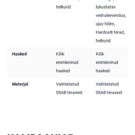
helkurid
lukustatav
vedruleevendus,
ujuv hõlm,
Hardox® terad,
helkurid
Haaked
Kõik
Kõik
enimlevinud
enimlevinud
haaked
haaked
Materjal
Valmistatud
Valmistatud
SSAB terasest
SSAB terasest