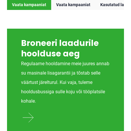
Vaata kampaaniat
Vaata kampaaniat
Kasutatud laadu
Broneeri laadurile
hoolduse aeg
Regulaarne hooldamine meie juures annab
su masinale lisagarantii ja tõstab selle
väärtust järelturul. Kui vaja, tuleme
hooldusbussiga sulle koju või tööplatsile
kohale.