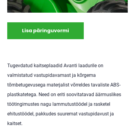
Lisa päringuvormi
Tugevdatud kaitseplaadid Avanti laadurile on
valmistatud vastupidavamast ja kõrgema
tõmbetugevusega materjalist võrreldes tavaliste ABS-
plastkatetega. Need on eriti soovitatavad äärmuslikes
töötingimustes nagu lammutustöödel ja rasketel
ehitustöödel, pakkudes suuremat vastupidavust ja
kaitset.