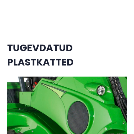
Mine põhisisu juurde
TUGEVDATUD
PLASTKATTED