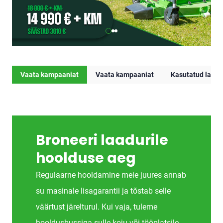
Vaata kampaaniat
Vaata kampaaniat
Kasutatud laadu
Broneeri laadurile
hoolduse aeg
Regulaarne hooldamine meie juures annab
su masinale lisagarantii ja tõstab selle
väärtust järelturul. Kui vaja, tuleme
hooldusbussiga sulle koju või tööplatsile