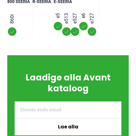
800 SEERIA
R-SEERIA
E-SEERIA
e5
e513
e527
e6
e727
860i
Laadige alla Avant
kataloog
Email
Lae alla