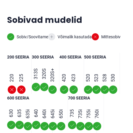
Sobivad mudelid
Sobiv/Soovitame
Võimalik kasutada
Mittesobiv
200 SEERIA
300 SEERIA
400 SEERIA
500 SEERIA
313S
320S
320S+
220
225
420
423
520
523
528
530
600 SEERIA
700 SEERIA
630
635
635i
640
640i
645i
650i
735
735i
755i
760i