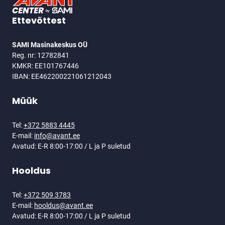
JALUS
Ettevõttest
SAMI Masinakeskus OÜ
Reg. nr: 12782841
KMKR: EE101767446
IBAN: EE462200221061212043
Müük
Tel:
+372 5883 4445
E-mail:
info@avant.ee
Avatud: E-R 8:00-17:00 / L ja P suletud
Hooldus
Tel:
+372 509 3783
E-mail:
hooldus@avant.ee
Avatud: E-R 8:00-17:00 / L ja P suletud