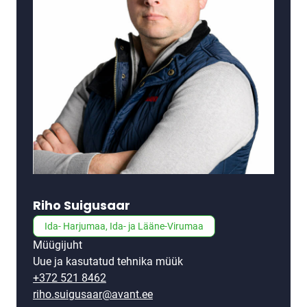
Riho Suigusaar
Ida- Harjumaa, Ida- ja Lääne-Virumaa
Müügijuht
Uue ja kasutatud tehnika müük
+372 521 8462
riho.suigusaar@avant.ee