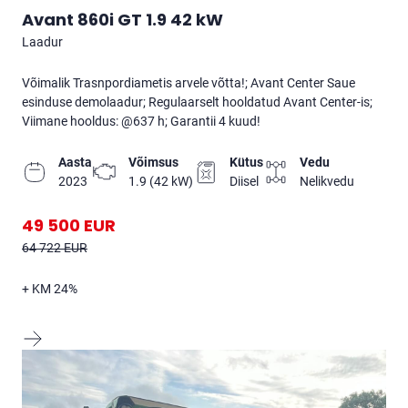
Avant 860i GT 1.9 42 kW
laadur
Võimalik Trasnpordiametis arvele võtta!; Avant Center Saue
esinduse demolaadur; Regulaarselt hooldatud Avant Center-is;
Viimane hooldus: @637 h; Garantii 4 kuud!
Aasta
Võimsus
Kütus
Vedu
2023
1.9 (42 kW)
diisel
nelikvedu
49 500 EUR
64 722 EUR
+ KM 24%