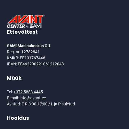
JALUS
Ettevõttest
SAMI Masinakeskus OÜ
Reg. nr: 12782841
KMKR: EE101767446
IBAN: EE462200221061212043
Müük
Tel:
+372 5883 4445
E-mail:
info@avant.ee
Avatud: E-R 8:00-17:00 / L ja P suletud
Hooldus