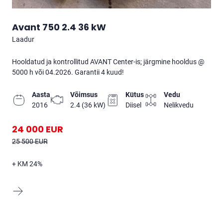
Avant 750 2.4 36 kW
laadur
Hooldatud ja kontrollitud AVANT Center-is; järgmine hooldus @
5000 h või 04.2026. Garantii 4 kuud!
Aasta
Võimsus
Kütus
Vedu
2016
2.4 (36 kW)
diisel
nelikvedu
24 000 EUR
25 500 EUR
+ KM 24%