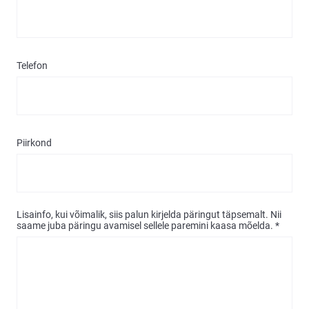
Telefon
Piirkond
Lisainfo, kui võimalik, siis palun kirjelda päringut täpsemalt. Nii
saame juba päringu avamisel sellele paremini kaasa mõelda. *