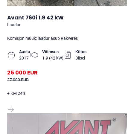
Avant 760i 1.9 42 kW
laadur
Komisjonimüük; laadur asub Rakveres
Aasta
Võimsus
Kütus
2017
1.9 (42 kW)
diisel
25 000 EUR
27 000 EUR
+ KM 24%