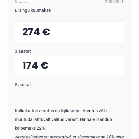
5000 €
200 000 €
Liisingu kuumakse
274 €
3 aastat
174 €
5 aastat
Kalkulaatori arvutus on ligikaudne. Arvutus võib
muutuda lähtuvalt valitud varast. Hinnale lisandub
käibemaks 22%.
Arvutusi tehes on arvestatud, et sissemakse on 10% ning